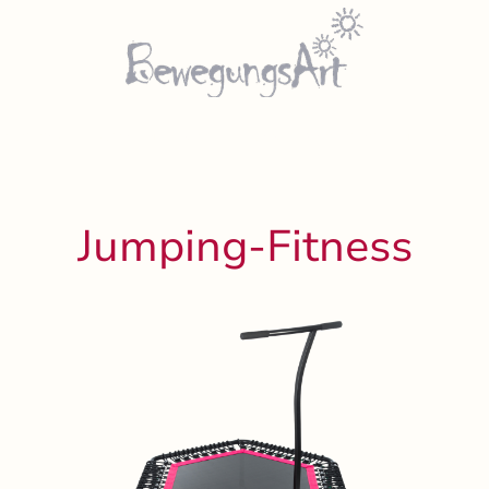
 AquaBaby
Jumping Fitness
Kurse - Personaltraining - Kursinfos - Kids
Jumping-Fitness