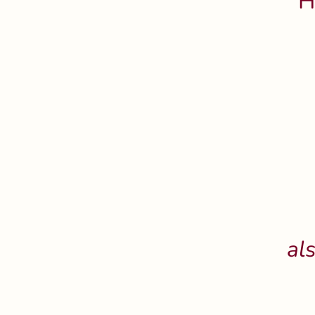
H
als